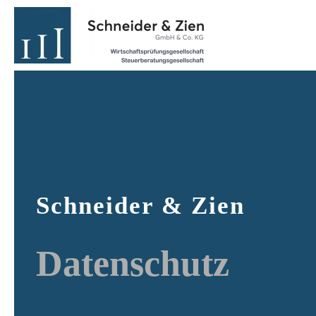
Zum Hauptinhalt springen
Schneider & Zien
D
a
t
e
n
s
c
h
u
t
z