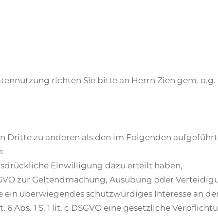
tennutzung richten Sie bitte an Herrn Zien gem. o.g
n Dritte zu anderen als den im Folgenden aufgeführte
:
 ausdrückliche Einwilligung dazu erteilt haben,
 f DSGVO zur Geltendmachung, Ausübung oder Verteidig
e ein überwiegendes schutzwürdiges Interesse an de
. 6 Abs. 1 S. 1 lit. c DSGVO eine gesetzliche Verpflich